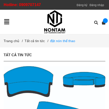
Hotline:
0909707147
Đăng ký
Đăng nhập
Trang chủ
/
Tất cả tin tức
/
đặt nón thể thao
TẤT CẢ TIN TỨC