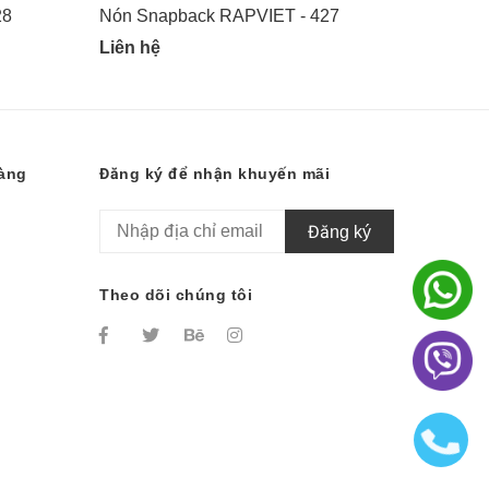
28
Nón Snapback RAPVIET - 427
Nón Sn
Liên hệ
Liên hệ
hàng
Đăng ký để nhận khuyến mãi
Đăng ký
Theo dõi chúng tôi