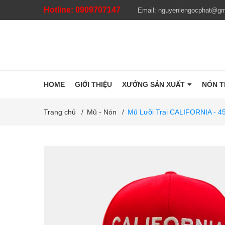
Hotline:
0909707147
Email:
nguyenlengocphat@gm
HOME
GIỚI THIỆU
XƯỞNG SẢN XUẤT
NÓN 
Trang chủ
/
Mũ - Nón
/
Mũ Lưỡi Trai CALIFORNIA - 4