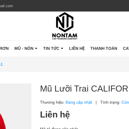
ail.com
TRƠN
MŨ - NÓN
TIN TỨC
LIÊN HỆ
THANH TOÁN
CA
51
Mũ Lưỡi Trai CALIFOR
Thương hiệu:
Đang cập nhật
|
Tình trạng:
Còn
Liên hệ