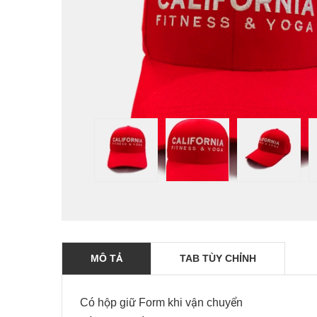
MÔ TẢ
TAB TÙY CHỈNH
Có hộp giữ Form khi vận chuyển