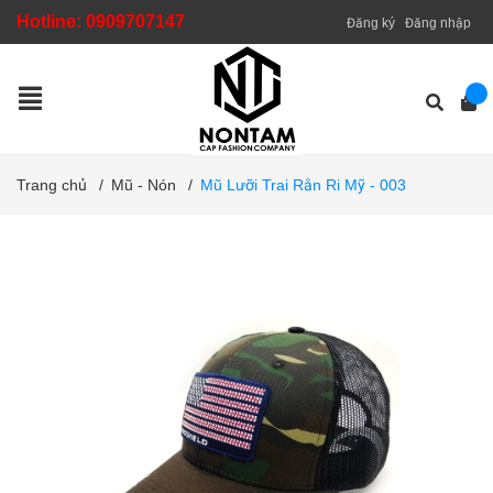
Hotline:
0909707147
Đăng ký
Đăng nhập
Trang chủ
/
Mũ - Nón
/
Mũ Lưỡi Trai Rằn Ri Mỹ - 003