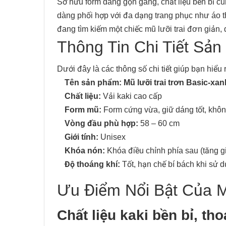
Sở hữu form dáng gọn gàng, chất liệu bền bỉ cùn
dàng phối hợp với đa dạng trang phục như áo t
đang tìm kiếm một chiếc mũ lưỡi trai đơn giản,
Thông Tin Chi Tiết Sản
Dưới đây là các thông số chi tiết giúp bạn hiểu
Tên sản phẩm:
Mũ lưỡi trai trơn Basic-xan
Chất liệu:
Vải kaki cao cấp
Form mũ:
Form cứng vừa, giữ dáng tốt, không
Vòng đầu phù hợp:
58 – 60 cm
Giới tính:
Unisex
Khóa nón:
Khóa điều chỉnh phía sau (tăng gi
Độ thoáng khí:
Tốt, hạn chế bí bách khi sử d
Ưu Điểm Nổi Bật Của M
Chất liệu kaki bền bỉ, th