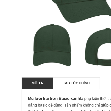
MÔ TẢ
TAB TÙY CHỈNH
Mũ lưỡi trai trơn Basic-
xanh
là phụ kiện thời 
dáng basic dễ dùng, sản phẩm không chỉ giúp 