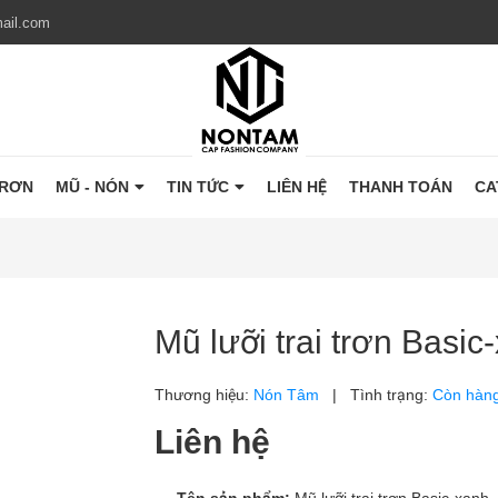
ail.com
TRƠN
MŨ - NÓN
TIN TỨC
LIÊN HỆ
THANH TOÁN
CA
Mũ lưỡi trai trơn Basic
Thương hiệu:
Nón Tâm
|
Tình trạng:
Còn hàn
Liên hệ