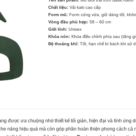
Tên sản phẩm:
Mũ lưỡi trai trơn Basic-xanh
Chất liệu:
Vải kaki cao cấp
Form mũ:
Form cứng vừa, giữ dáng tốt, không
Vòng đầu phù hợp:
58 – 60 cm
Giới tính:
Unisex
Khóa nón:
Khóa điều chỉnh phía sau (tăng gi
Độ thoáng khí:
Tốt, hạn chế bí bách khi sử d
trang được ưa chuộng nhờ thiết kế tối giản, hiện đại và tính ứng
che nắng hiệu quả mà còn góp phần hoàn thiện phong cách cá nh