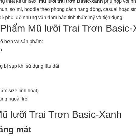
g thiết kế unisex,
mũ lưỡi trai trơn Basic-xanh
phù hợp với nh
hun, sơ mi, hoodie theo phong cách năng động, casual hoặc str
 dễ phối đồ nhưng vẫn đảm bảo tính thẩm mỹ và tiện dụng.
 Phẩm Mũ lưỡi Trai Trơn Basic
 rõ hơn về sản phẩm:
h
 bị sụp khi sử dụng lâu dài
ảm size linh hoạt)
ụng ngoài trời
ũ lưỡi Trai Trơn Basic-Xanh
oáng mát