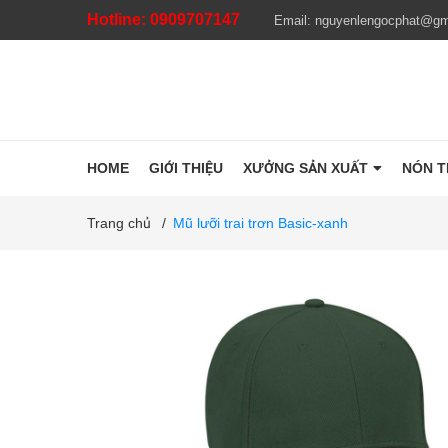
Hotline:
0909707147
Email:
nguyenlengocphat@gm
HOME
GIỚI THIỆU
XƯỞNG SẢN XUẤT
NÓN 
Trang chủ
/
Mũ lưỡi trai trơn Basic-xanh