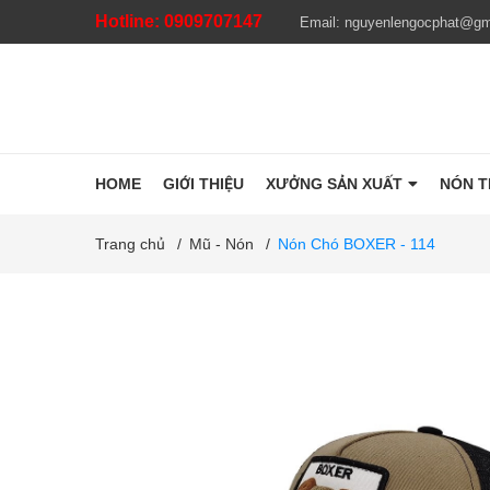
Hotline:
0909707147
Email:
nguyenlengocphat@gm
HOME
GIỚI THIỆU
XƯỞNG SẢN XUẤT
NÓN 
Trang chủ
/
Mũ - Nón
/
Nón Chó BOXER - 114