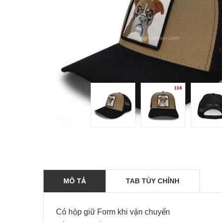
MÔ TẢ
TAB TÙY CHỈNH
Có hộp giữ Form khi vận chuyển