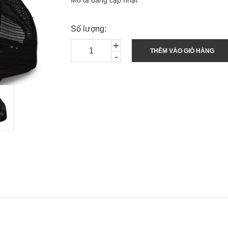
Mô tả đang cập nhật
Số lượng:
+
THÊM VÀO GIỎ HÀNG
-