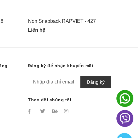
28
Nón Snapback RAPVIET - 427
Nón Sn
Liên hệ
Liên hệ
hàng
Đăng ký để nhận khuyến mãi
Đăng ký
Theo dõi chúng tôi