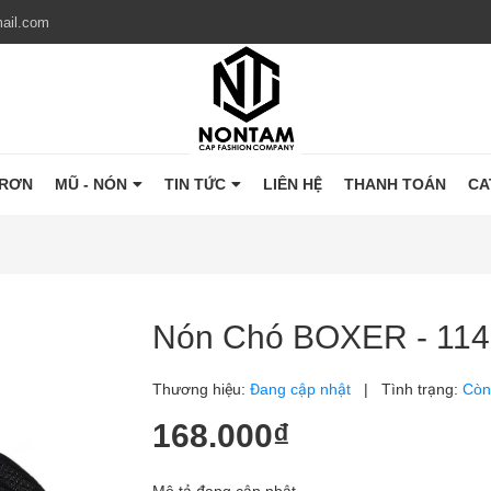
ail.com
TRƠN
MŨ - NÓN
TIN TỨC
LIÊN HỆ
THANH TOÁN
CA
Nón Chó BOXER - 114
Thương hiệu:
Đang cập nhật
|
Tình trạng:
Còn
168.000₫