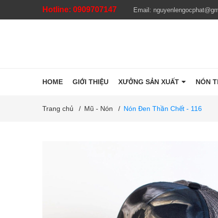
Hotline:
0909707147
Email:
nguyenlengocphat@gm
HOME
GIỚI THIỆU
XƯỞNG SẢN XUẤT
NÓN 
Trang chủ
/
Mũ - Nón
/
Nón Đen Thần Chết - 116