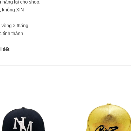
 hàng lại cho shop,
, không XỊN
T
g vòng 3 tháng
c tỉnh thành
 tiết