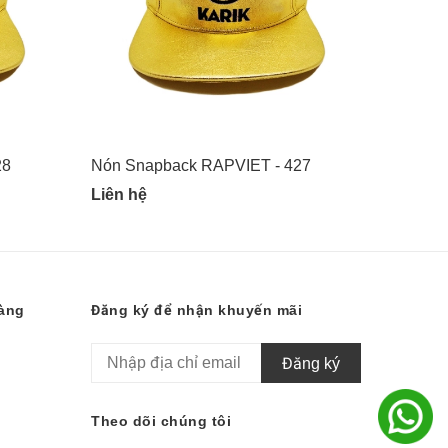
28
Nón Snapback RAPVIET - 427
Nón Sn
Liên hệ
Liên hệ
hàng
Đăng ký để nhận khuyến mãi
Đăng ký
Theo dõi chúng tôi