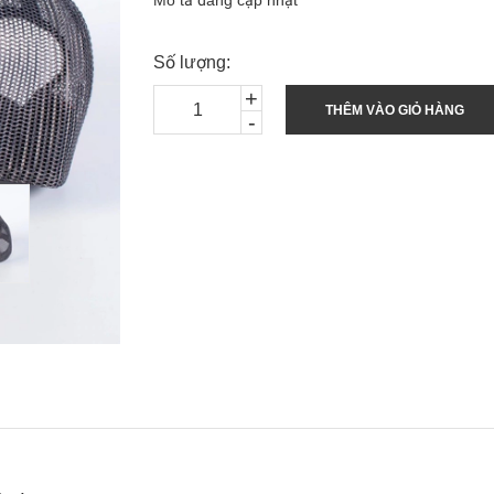
Mô tả đang cập nhật
Số lượng:
+
THÊM VÀO GIỎ HÀNG
-