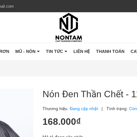
ail.com
TRƠN
MŨ - NÓN
TIN TỨC
LIÊN HỆ
THANH TOÁN
CA
Nón Đen Thần Chết - 
Thương hiệu:
Đang cập nhật
|
Tình trạng:
Còn
168.000₫