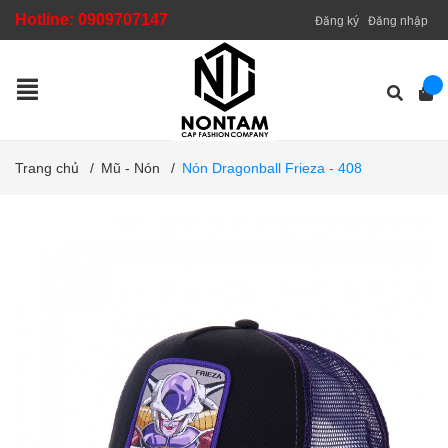
Hotline:
0909707147
Đăng ký
Đăng nhập
Trang chủ
/
Mũ - Nón
/
Nón Dragonball Frieza - 408