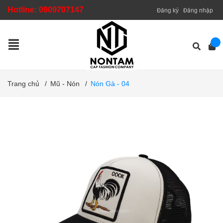
Hotline:
0909707147
Đăng ký
Đăng nhập
Trang chủ
/
Mũ - Nón
/
Nón Gà - 04