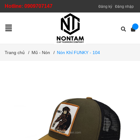
Hotline:
0909707147
Đăng ký
Đăng nhập
Trang chủ
/
Mũ - Nón
/
Nón Khỉ FUNKY - 104