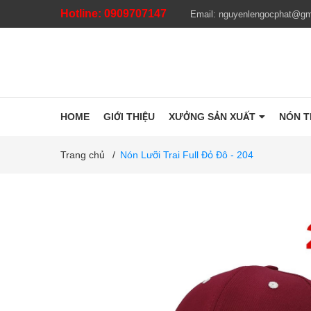
Hotline:
0909707147
Email:
nguyenlengocphat@gm
HOME
GIỚI THIỆU
XƯỞNG SẢN XUẤT
NÓN 
Trang chủ
/
Nón Lưỡi Trai Full Đỏ Đô - 204