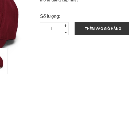
Mô tả đang cập nhật
Số lượng:
+
THÊM VÀO GIỎ HÀNG
-