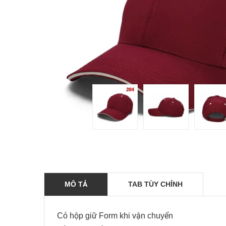
MÔ TẢ
TAB TÙY CHỈNH
Có hộp giữ Form khi vận chuyển