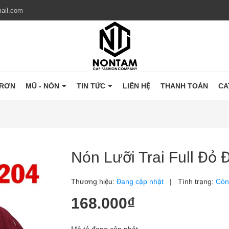
ail.com
TRƠN
MŨ - NÓN
TIN TỨC
LIÊN HỆ
THANH TOÁN
CA
Nón Lưỡi Trai Full Đỏ 
Thương hiệu:
Đang cập nhật
|
Tình trạng:
Còn
168.000₫