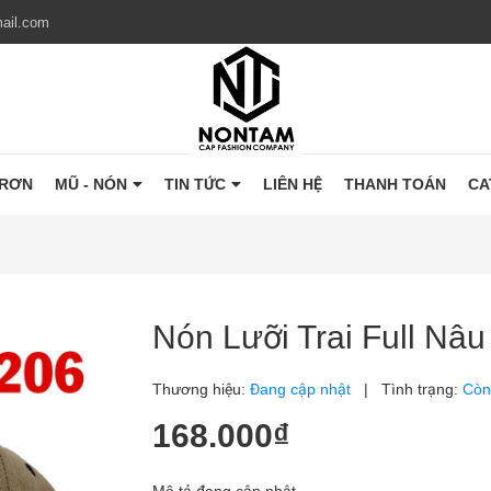
ail.com
TRƠN
MŨ - NÓN
TIN TỨC
LIÊN HỆ
THANH TOÁN
CA
Nón Lưỡi Trai Full Nâu
Thương hiệu:
Đang cập nhật
|
Tình trạng:
Còn
168.000₫