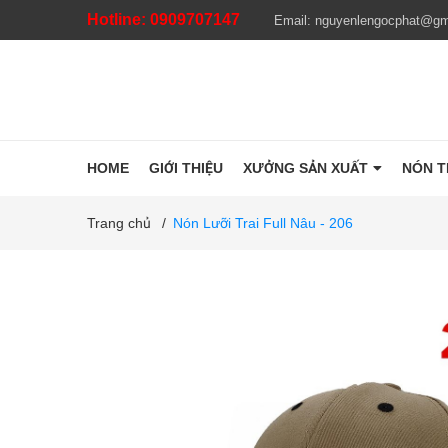
Hotline:
0909707147
Email:
nguyenlengocphat@gm
HOME
GIỚI THIỆU
XƯỞNG SẢN XUẤT
NÓN 
Trang chủ
/
Nón Lưỡi Trai Full Nâu - 206