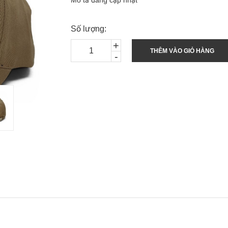
Mô tả đang cập nhật
Số lượng:
+
THÊM VÀO GIỎ HÀNG
-