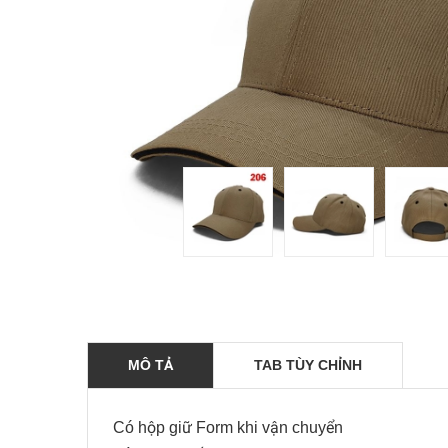
MÔ TẢ
TAB TÙY CHỈNH
Có hộp giữ Form khi vận chuyển