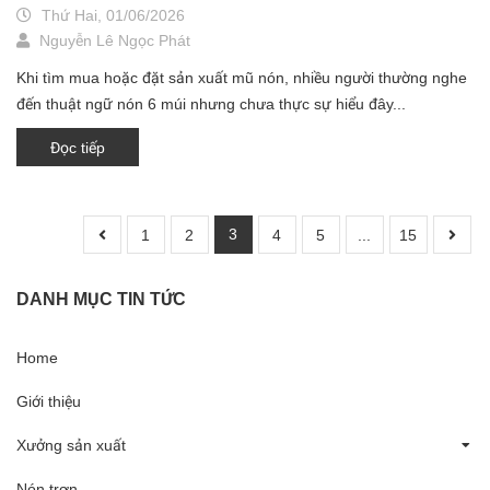
Thứ Hai, 01/06/2026
Nguyễn Lê Ngọc Phát
Khi tìm mua hoặc đặt sản xuất mũ nón, nhiều người thường nghe
đến thuật ngữ nón 6 múi nhưng chưa thực sự hiểu đây...
Đọc tiếp
3
1
2
4
5
...
15
DANH MỤC TIN TỨC
Home
Giới thiệu
Xưởng sản xuất
Nón trơn