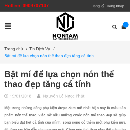
Hotline:
0909707147
Đăng ký
Đăng nhập
Trang chủ
/
Tin Dịch Vụ
/
Bật mí để lựa chọn nón thể thao đẹp tăng cá tính
Bật mí để lựa chọn nón thể
thao đẹp tăng cá tính
19/01/2018
Nguyễn Lê Ngọc Phát
Một trong những dòng phụ kiện được đam mê nhất hiện nay là mẫu sản
phẩm nón thể thao. Việc sỡ hữu những chiếc nón thể thao đẹp sẽ giúp
bạn biểu đạt hết cá tính của mình, song song có thêm một phụ kiện nữa
để tăng sự hấp dẫn cho gương mặt. Chọn nón thể thao như thế nào cho