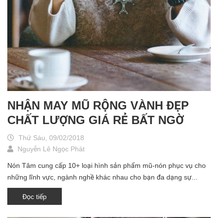
NHẬN MAY MŨ RỘNG VÀNH ĐẸP
CHẤT LƯỢNG GIÁ RẺ BẤT NGỜ
Thứ Sáu, 09/02/2018
Nguyễn Lê Ngọc Phát
Nón Tâm cung cấp 10+ loại hình sản phẩm mũ-nón phục vụ cho
những lĩnh vực, ngành nghề khác nhau cho bạn đa dạng sự...
Đọc tiếp