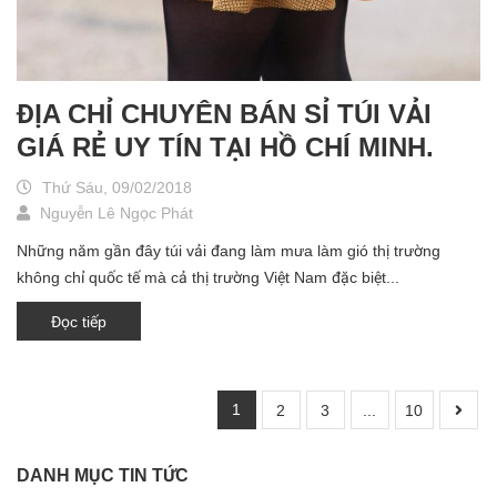
ĐỊA CHỈ CHUYÊN BÁN SỈ TÚI VẢI
GIÁ RẺ UY TÍN TẠI HỒ CHÍ MINH.
Thứ Sáu, 09/02/2018
Nguyễn Lê Ngọc Phát
Những năm gần đây túi vải đang làm mưa làm gió thị trường
không chỉ quốc tế mà cả thị trường Việt Nam đặc biệt...
Đọc tiếp
1
2
3
...
10
DANH MỤC TIN TỨC