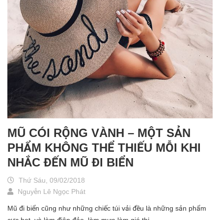
MŨ CÓI RỘNG VÀNH – MỘT SẢN
PHẨM KHÔNG THỂ THIẾU MỖI KHI
NHẮC ĐẾN MŨ ĐI BIỂN
Thứ Sáu, 09/02/2018
Nguyễn Lê Ngọc Phát
Mũ đi biển cũng như những chiếc túi vải đều là những sản phẩm
cực hot, và làm điên đảo, làm mưa làm gió thị...