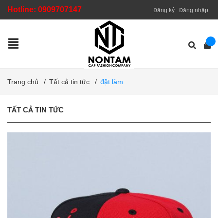
Hotline:
0909707147
Đăng ký
Đăng nhập
Trang chủ
/
Tất cả tin tức
/
đặt làm
TẤT CẢ TIN TỨC