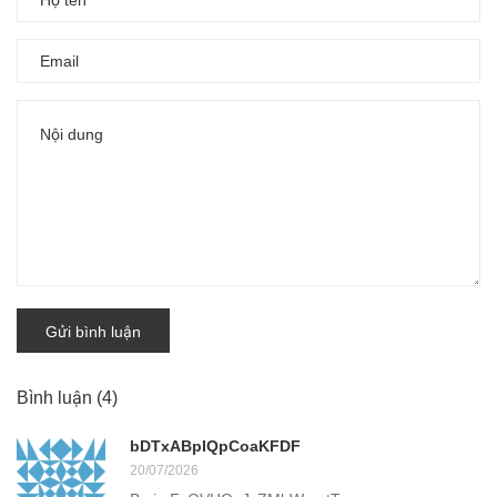
Gửi bình luận
Bình luận
(4)
bDTxABpIQpCoaKFDF
20/07/2026