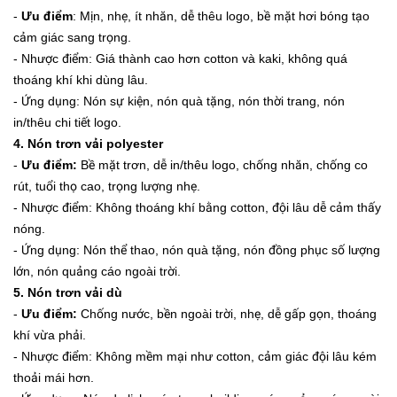
-
Ưu điểm
: Mịn, nhẹ, ít nhăn, dễ thêu logo, bề mặt hơi bóng tạo
cảm giác sang trọng.
- Nhược điểm: Giá thành cao hơn cotton và kaki, không quá
thoáng khí khi dùng lâu.
- Ứng dụng: Nón sự kiện, nón quà tặng, nón thời trang, nón
in/thêu chi tiết logo.
4. Nón trơn vải polyester
-
Ưu điểm:
Bề mặt trơn, dễ in/thêu logo, chống nhăn, chống co
rút, tuổi thọ cao, trọng lượng nhẹ.
- Nhược điểm: Không thoáng khí bằng cotton, đội lâu dễ cảm thấy
nóng.
- Ứng dụng:
Nón thể thao, nón quà tặng, nón đồng phục số lượng
lớn, nón quảng cáo ngoài trời.
5. Nón trơn vải dù
-
Ưu điểm:
Chống nước, bền ngoài trời, nhẹ, dễ gấp gọn, thoáng
khí vừa phải.
- Nhược điểm: Không mềm mại như cotton, cảm giác đội lâu kém
thoải mái hơn.