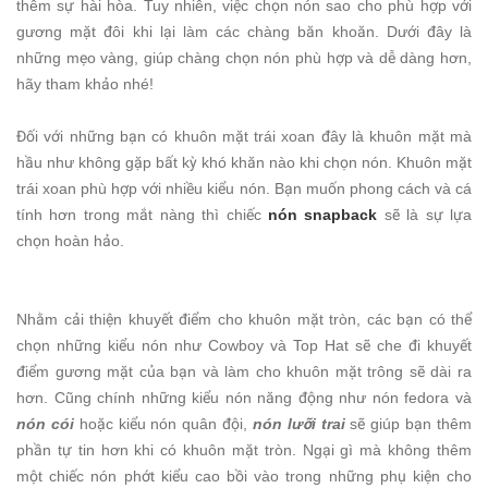
thêm sự hài hòa. Tuy nhiên, việc chọn nón sao cho phù hợp với
gương mặt đôi khi lại làm các chàng băn khoăn. Dưới đây là
những mẹo vàng, giúp chàng chọn nón phù hợp và dễ dàng hơn,
hãy tham khảo nhé!
Đối với những bạn có khuôn mặt trái xoan đây là khuôn mặt mà
hầu như không gặp bất kỳ khó khăn nào khi chọn nón. Khuôn mặt
trái xoan phù hợp với nhiều kiểu nón. Bạn muốn phong cách và cá
tính hơn trong mắt nàng thì chiếc
nón snapback
sẽ là sự lựa
chọn hoàn hảo.
Nhằm cải thiện khuyết điểm cho khuôn mặt tròn, các bạn có thể
chọn những kiểu nón như Cowboy và Top Hat sẽ che đi khuyết
điểm gương mặt của bạn và làm cho khuôn mặt trông sẽ dài ra
hơn. Cũng chính những kiểu nón năng động như nón fedora và
nón cói
hoặc kiểu nón quân đội,
nón lưỡi trai
sẽ giúp bạn thêm
phần tự tin hơn khi có khuôn mặt tròn. Ngại gì mà không thêm
một chiếc nón phớt kiểu cao bồi vào trong những phụ kiện cho