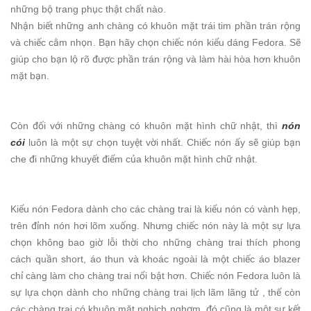
những bộ trang phục thật chất nào.
Nhận biết những anh chàng có khuôn mặt trái tim phần trán rộng
và chiếc cằm nhọn. Bạn hãy chọn chiếc nón kiểu dáng Fedora. Sẽ
giúp cho bạn lộ rõ được phần trán rộng và làm hài hòa hơn khuôn
mặt bạn.
Còn đối với những chàng có khuôn mặt hình chữ nhật, thì
nón
cói
luôn là một sự chọn tuyệt vời nhất. Chiếc nón ấy sẽ giúp bạn
che đi những khuyết điểm của khuôn mặt hình chữ nhật.
Kiểu nón Fedora dành cho các chàng trai là kiểu nón có vành hẹp,
trên đỉnh nón hơi lõm xuống. Nhưng chiếc nón này là một sự lựa
chọn không bao giờ lỗi thời cho những chàng trai thích phong
cách quần short, áo thun và khoác ngoài là một chiếc áo blazer
chỉ càng làm cho chàng trai nổi bật hơn. Chiếc nón Fedora luôn là
sự lựa chọn dành cho những chàng trai lịch lãm lãng tử , thế còn
các chàng trai có khuôn mặt nghịch nghợm, đó cũng là một sự kết