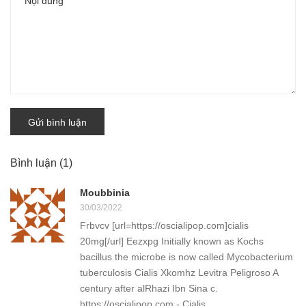
Gửi bình luận
Bình luận
(1)
Moubbinia
30/03/2022
Frbvcv [url=https://oscialipop.com]cialis
20mg[/url] Eezxpg Initially known as Kochs
bacillus the microbe is now called Mycobacterium
tuberculosis Cialis Xkomhz Levitra Peligroso A
century after alRhazi Ibn Sina c.
https://oscialipop.com - Cialis