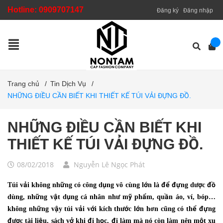
Hotline:
0909707147
Đăng ký
Đăng nhập
Trang chủ
/
Tin Dịch Vụ
/
NHỮNG ĐIỀU CẦN BIẾT KHI THIẾT KẾ TÚI VẢI ĐỰNG ĐỒ.
NHỮNG ĐIỀU CẦN BIẾT KHI
THIẾT KẾ TÚI VẢI ĐỰNG ĐỒ.
08/02/2018
Nguyễn Lê Ngọc Phát
Túi vải không những có công dụng vô cùng lớn là để đựng dược đồ
dùng, những vật dụng cá nhân như mỹ phẩm, quần áo, ví, bóp…
không những vậy túi vải với kích thước lớn hơn cũng có thể đựng
được tài liệu, sách vở khi đi học, đi làm mà nó còn làm nên một xu