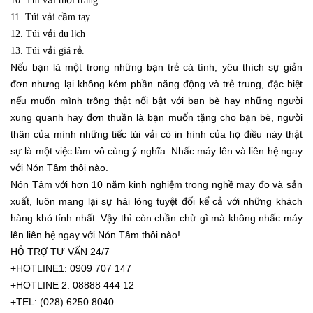
10. Túi vải thời trang
11. Túi vải cầm tay
12. Túi vải du lịch
13. Túi vải giá rẻ.
Nếu bạn là một trong những bạn trẻ cá tính, yêu thích sự giản
đơn nhưng lại không kém phần năng động và trẻ trung, đặc biệt
nếu muốn mình trông thật nổi bật với bạn bè hay những người
xung quanh hay đơn thuần là bạn muốn tặng cho bạn bè, người
thân của mình những tiếc túi vải có in hình của họ điều này thật
sự là một việc làm vô cùng ý nghĩa. Nhấc máy lên và liên hệ ngay
với Nón Tâm thôi nào.
Nón Tâm với hơn 10 năm kinh nghiệm trong nghề may đo và sản
xuất, luôn mang lại sự hài lòng tuyệt đối kể cả với những khách
hàng khó tính nhất. Vậy thì còn chần chừ gì mà không nhấc máy
lên liên hệ ngay với Nón Tâm thôi nào!
HỖ TRỢ TƯ VẤN 24/7
+HOTLINE1: 0909 707 147
+HOTLINE 2: 08888 444 12
+TEL: (028) 6250 8040