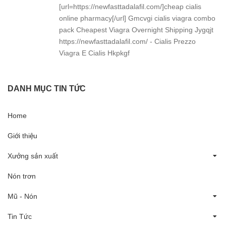
[url=https://newfasttadalafil.com/]cheap cialis
online pharmacy[/url] Gmcvgi cialis viagra combo
pack Cheapest Viagra Overnight Shipping Jygqjt
https://newfasttadalafil.com/ - Cialis Prezzo
Viagra E Cialis Hkpkgf
DANH MỤC TIN TỨC
Home
Giới thiệu
Xưởng sản xuất
Nón trơn
Mũ - Nón
Tin Tức