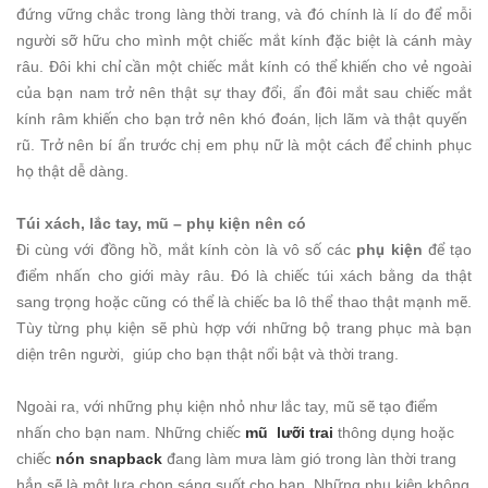
đứng vững chắc trong làng thời trang, và đó chính là lí do để mỗi
người sỡ hữu cho mình một chiếc mắt kính đặc biệt là cánh mày
râu. Đôi khi chỉ cần một chiếc mắt kính có thể khiến cho vẻ ngoài
của bạn nam trở nên thật sự thay đổi, ẩn đôi mắt sau chiếc mắt
kính râm khiến cho bạn trở nên khó đoán, lịch lãm và thật quyến
rũ. Trở nên bí ẩn trước chị em phụ nữ là một cách để chinh phục
họ thật dễ dàng.
Túi xách, lắc tay, mũ – phụ kiện nên có
Đi cùng với đồng hồ, mắt kính còn là vô số các
phụ kiện
để tạo
điểm nhấn cho giới mày râu. Đó là chiếc túi xách bằng da thật
sang trọng hoặc cũng có thể là chiếc ba lô thể thao thật mạnh mẽ.
Tùy từng phụ kiện sẽ phù hợp với những bộ trang phục mà bạn
diện trên người, giúp cho bạn thật nổi bật và thời trang.
Ngoài ra, với những phụ kiện nhỏ như lắc tay, mũ sẽ tạo điểm
nhấn cho bạn nam. Những chiếc
mũ lưỡi trai
thông dụng hoặc
chiếc
nón snapback
đang làm mưa làm gió trong làn thời trang
hẳn sẽ là một lựa chọn sáng suốt cho bạn. Những phụ kiện không