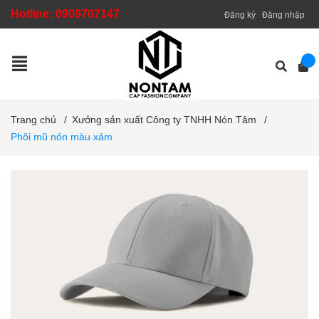
Hotline:
0909707147
Đăng ký
Đăng nhập
Trang chủ
/
Xưởng sản xuất Công ty TNHH Nón Tâm
/
Phôi mũ nón màu xám