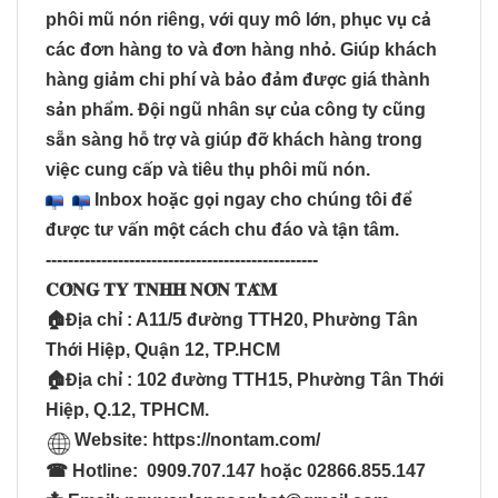
phôi mũ nón riêng, với quy mô lớn, phục vụ cả
các đơn hàng to và đơn hàng nhỏ. Giúp khách
hàng giảm chi phí và bảo đảm được giá thành
sản phẩm. Đội ngũ nhân sự của công ty cũng
sẵn sàng hỗ trợ và giúp đỡ khách hàng trong
việc cung cấp và tiêu thụ phôi mũ nón.
Inbox hoặc gọi ngay cho chúng tôi để
được tư vấn một cách chu đáo và tận tâm.
-------------------------------------------------
𝐂𝐎̂𝐍𝐆 𝐓𝐘 𝐓𝐍𝐇𝐇 𝐍𝐎́𝐍 𝐓𝐀̂𝐌
🏠Địa chỉ : A11/5 đường TTH20, Phường Tân
Thới Hiệp, Quận 12, TP.HCM
🏠Địa chỉ : 102 đường TTH15, Phường Tân Thới
Hiệp, Q.12, TPHCM.
Website:
https://nontam.com/
☎ Hotline: 0909.707.147 hoặc 02866.855.147