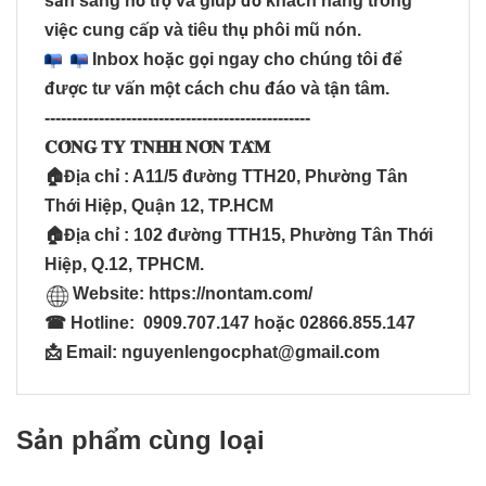
sẵn sàng hỗ trợ và giúp đỡ khách hàng trong
việc cung cấp và tiêu thụ phôi mũ nón.
Inbox hoặc gọi ngay cho chúng tôi để
được tư vấn một cách chu đáo và tận tâm.
-------------------------------------------------
𝐂𝐎̂𝐍𝐆 𝐓𝐘 𝐓𝐍𝐇𝐇 𝐍𝐎́𝐍 𝐓𝐀̂𝐌
🏠Địa chỉ : A11/5 đường TTH20, Phường Tân
Thới Hiệp, Quận 12, TP.HCM
🏠Địa chỉ : 102 đường TTH15, Phường Tân Thới
Hiệp, Q.12, TPHCM.
Website:
https://nontam.com/
☎ Hotline: 0909.707.147 hoặc 02866.855.147
📩 Email: nguyenlengocphat@gmail.com
Sản phẩm cùng loại