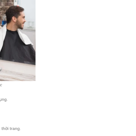
óc
dụng.
 thời trang.