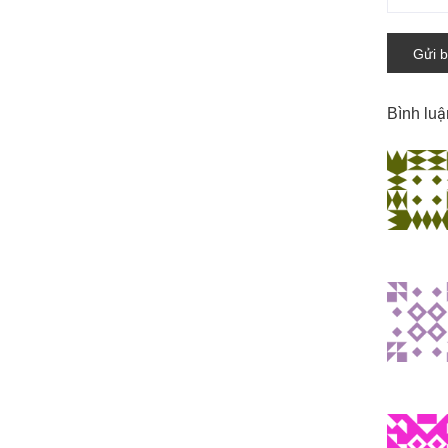
Gửi b
Bình lu