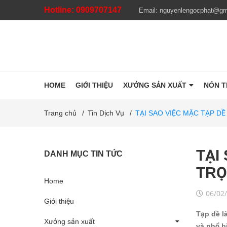
Hotline:
0909707147
Email:
nguyenlengocphat@gm
HOME
GIỚI THIỆU
XƯỞNG SẢN XUẤT
NÓN 
Trang chủ
/
Tin Dịch Vụ
/
TẠI SAO VIỆC MẶC TẠP D
TẠI
DANH MỤC TIN TỨC
TRỌ
Home
06/02
Giới thiệu
Tạp dề l
Xưởng sản xuất
và phổ b