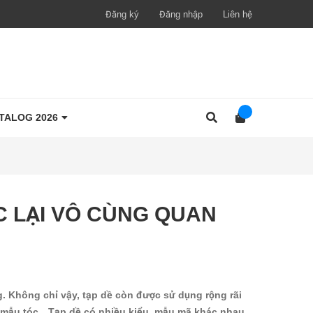
Đăng ký
Đăng nhập
Liên hệ
TALOG 2026
ÓC LẠI VÔ CÙNG QUAN
. Không chỉ vậy, tạp dề còn được sử dụng rộng rãi
ạo mẫu tóc…Tạp dề có nhiều kiểu, mẫu mã khác nhau