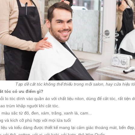
Tạp dề cắt tóc không thể thiếu trong mỗi salon, hay cửa hiệu t
ắt tóc có ưu điểm gì?
nỗi lo tóc dính vào quần áo với chất liệu nilon, dùng để cắt tóc, rất tiện 
bao trùm khắp người khi cắt tóc.
 màu sắc từ đỏ, đen, xám, trắng, xanh lá, cam...
ng và kích cỡ phù hợp với mọi lứa tuổi
t liệu và kiểu dáng được thiết kế mang lại cảm giác thoáng mát, bến đẹp,
u: vải thô, cotton, vải xi, vải kaki, vải kate, thô Hàn Quốc…