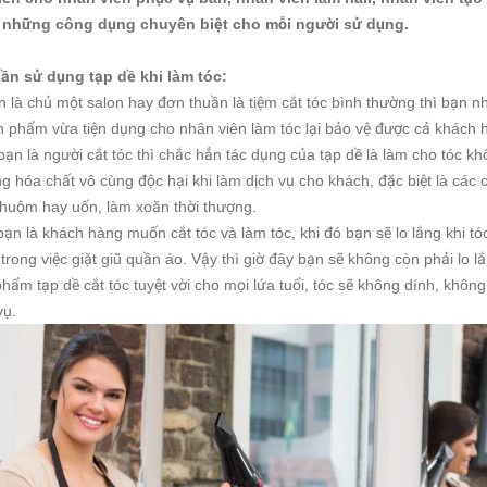
 những công dụng chuyên biệt cho mỗi người sử dụng.
cần sử dụng tạp dề khi làm tóc:
n là chủ một salon hay đơn thuần là tiệm cắt tóc bình thường thì bạn n
n phẩm vừa tiện dụng cho nhân viên làm tóc lại bảo vệ được cả khách
ạn là người cắt tóc thì chắc hẳn tác dụng của tạp dề là làm cho tóc kh
g hóa chất vô cùng độc hại khi làm dịch vụ cho khách, đặc biệt là cá
nhuộm hay uốn, làm xoăn thời thượng.
ạn là khách hàng muốn cắt tóc và làm tóc, khi đó bạn sẽ lo lắng khi t
trong việc giặt giũ quần áo. Vậy thì giờ đây bạn sẽ không còn phải lo
hẩm tạp dề cắt tóc tuyệt vời cho mọi lứa tuổi, tóc sẽ không dính, khô
vụ.