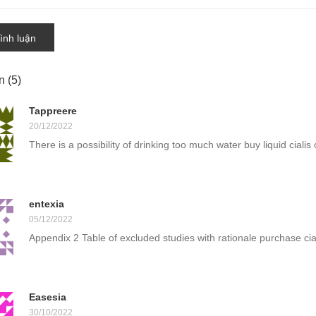
ình luận
ận
(5)
Tappreere
20/12/2022
There is a possibility of drinking too much water buy liquid cialis 
entexia
05/12/2022
Appendix 2 Table of excluded studies with rationale purchase cia
Easesia
30/10/2022