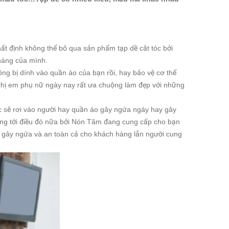
hất định không thể bỏ qua sản phẩm tạp dề cắt tóc bởi
 hàng của mình.
ông bị dính vào quần áo của bạn rồi, hay bảo vệ cơ thể
c chị em phụ nữ ngày nay rất ưa chuộng làm đẹp với những
óc sẽ rơi vào người hay quần áo gây ngứa ngáy h
ay gây
 lắng tới điều đó nữa bởi Nón Tâm đang cung cấp cho bạn
ng gây ngứa và an toàn cả cho khách hàng lẫn người cung