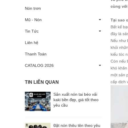
cùng với
Nón trơn
Mũ - Nón
Tại sao 
Bất kể bạ
Tin Tức
đây là sả
Nếu như b
Liên hệ
khỏi nhữn
Thanh Toán
kiểu tóc 
Còn nếu b
CATALOG 2026
khó khăn 
một sản p
cấp dịch 
TIN LIÊN QUAN
Sản xuất nón tai bèo vải
kaki bền đẹp, giá tốt theo
yêu cầu
Đặt nón thêu tên theo yêu