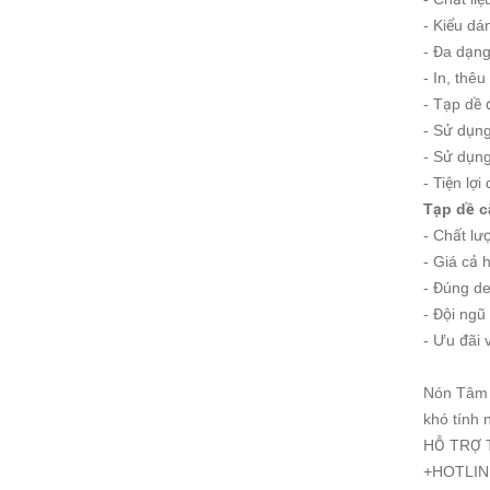
- Kiểu dá
- Đa dạn
- In, thê
- Tạp dề
- Sử dụng
- Sử dụng 
- Tiện lợi
Tạp dề c
- Chất l
- Giá cả 
- Đúng de
- Đội ngũ
- Ưu đãi 
Nón Tâm v
khó tính 
HỖ TRỢ 
+HOTLINE