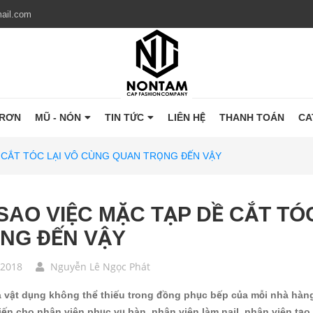
ail.com
TRƠN
MŨ - NÓN
TIN TỨC
LIÊN HỆ
THANH TOÁN
CA
Ề CẮT TÓC LẠI VÔ CÙNG QUAN TRỌNG ĐẾN VẬY
 SAO VIỆC MẶC TẠP DỀ CẮT T
NG ĐẾN VẬY
/2018
Nguyễn Lê Ngọc Phát
à vật dụng không thể thiếu trong đồng phục bếp của mỗi nhà hàng
iến cho nhân viên phục vụ bàn, nhân viên làm nail, nhân viên t