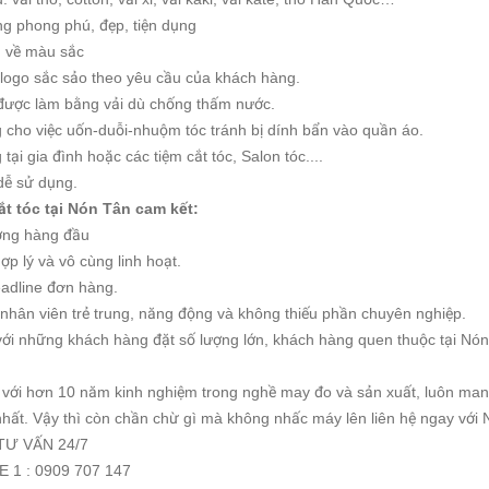
ng phong phú, đẹp, tiện dụng
g về màu sắc
u logo sắc sảo theo yêu cầu của khách hàng.
 được làm bằng vải dù chống thấm nước.
 cho việc uốn-duỗi-nhuộm tóc tránh bị dính bẩn vào quần áo.
tại gia đình hoặc các tiệm cắt tóc, Salon tóc....
 dễ sử dụng.
ắt tóc tại Nón Tân cam kết:
ượng hàng đầu
hợp lý và vô cùng linh hoạt.
adline đơn hàng.
 nhân viên trẻ trung, năng động và không thiếu phần chuyên nghiệp.
với những khách hàng đặt số lượng lớn, khách hàng quen thuộc tại Nó
ới hơn 10 năm kinh nghiệm trong nghề may đo và sản xuất, luôn mang 
nhất. Vậy thì còn chần chừ gì mà không nhấc máy lên liên hệ ngay với
TƯ VẤN 24/7
 1 : 0909 707 147