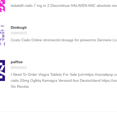
tadalafil cialis 7 mg m 2 Discontinue HALAVEN ANC absolute neu
Dimbugh
25/08/2022
Costo Cialis Online stromectol dosage for pinworms Derniere L
paffize
05/04/2022
I Need To Order Viagra Tablets For Sale [url=https://oscialipop.co
cialis 20mg Oglktq Kamagra Versand Aus Deutschland https://osci
Sin Receta