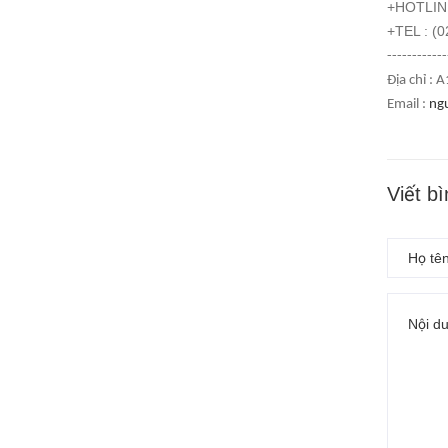
+HOTLINE
+TEL : (
------------
Địa chỉ :
Email :
ng
Viết b