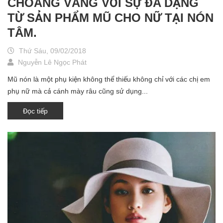
CHOÁNG VÁNG VỚI SỰ ĐA DẠNG
TỪ SẢN PHẨM MŨ CHO NỮ TẠI NÓN
TÂM.
Thứ Sáu, 09/02/2018
Nguyễn Lê Ngọc Phát
Mũ nón là một phụ kiện không thể thiếu không chỉ với các chị em
phụ nữ mà cả cánh mày râu cũng sử dụng...
Đọc tiếp