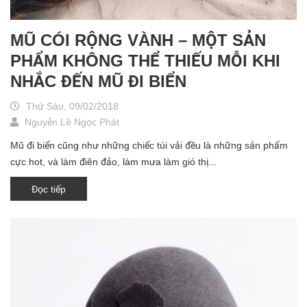
MŨ CÓI RỘNG VÀNH – MỘT SẢN
PHẨM KHÔNG THỂ THIẾU MỖI KHI
NHẮC ĐẾN MŨ ĐI BIỂN
Thứ Sáu, 09/02/2018
Nguyễn Lê Ngọc Phát
Mũ đi biển cũng như những chiếc túi vải đều là những sản phẩm
cực hot, và làm điên đảo, làm mưa làm gió thị...
Đọc tiếp