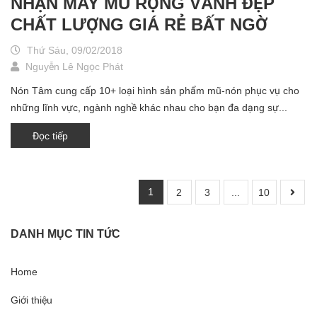
NHẬN MAY MŨ RỘNG VÀNH ĐẸP
CHẤT LƯỢNG GIÁ RẺ BẤT NGỜ
Thứ Sáu, 09/02/2018
Nguyễn Lê Ngọc Phát
Nón Tâm cung cấp 10+ loại hình sản phẩm mũ-nón phục vụ cho
những lĩnh vực, ngành nghề khác nhau cho bạn đa dạng sự...
Đọc tiếp
1
2
3
...
10
DANH MỤC TIN TỨC
Home
Giới thiệu