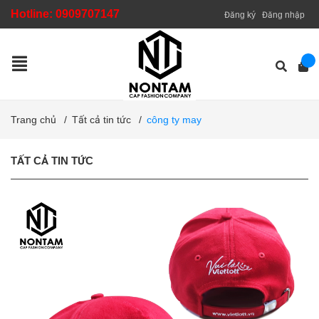
Hotline:
0909707147
Đăng ký
Đăng nhập
Trang chủ
/
Tất cả tin tức
/
công ty may
TẤT CẢ TIN TỨC