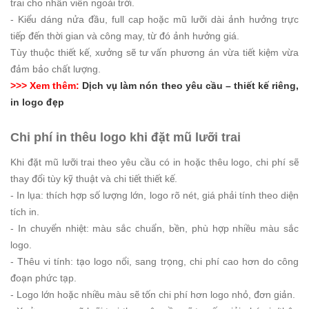
trai cho nhân viên ngoài trời.
- Kiểu dáng nửa đầu, full cap hoặc mũ lưỡi dài ảnh hưởng trực
tiếp đến thời gian và công may, từ đó ảnh hưởng giá.
Tùy thuộc thiết kế, xưởng sẽ tư vấn phương án vừa tiết kiệm vừa
đảm bảo chất lượng.
>>> Xem thêm:
Dịch vụ làm nón theo yêu cầu – thiết kế riêng,
in logo đẹp
Chi phí in thêu logo khi đặt mũ lưỡi trai
Khi đặt mũ lưỡi trai theo yêu cầu có in hoặc thêu logo, chi phí sẽ
thay đổi tùy kỹ thuật và chi tiết thiết kế.
- In lụa: thích hợp số lượng lớn, logo rõ nét, giá phải tính theo diện
tích in.
- In chuyển nhiệt: màu sắc chuẩn, bền, phù hợp nhiều màu sắc
logo.
- Thêu vi tính: tạo logo nổi, sang trọng, chi phí cao hơn do công
đoạn phức tạp.
- Logo lớn hoặc nhiều màu sẽ tốn chi phí hơn logo nhỏ, đơn giản.