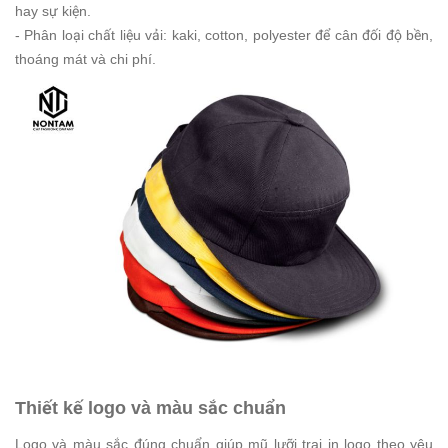
hay sự kiện.
- Phân loại chất liệu vải: kaki, cotton, polyester để cân đối độ bền,
thoáng mát và chi phí.
Thiết kế logo và màu sắc chuẩn
Logo và màu sắc đúng chuẩn giúp mũ lưỡi trai in logo theo yêu