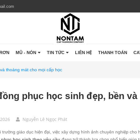
ail.com
TRƠN
MŨ - NÓN
TIN TỨC
LIÊN HỆ
THANH TOÁN
CA
 và thoáng mát cho mọi cấp học
ồng phục học sinh đẹp, bền và
/2026
Nguyễn Lê Ngọc Phát
 trường giáo dục hiện đại, việc xây dựng hình ảnh chuyên nghiệp cho
phục học sinh theo yêu cầu
đang trở thành lựa chọn phổ biến giúp 