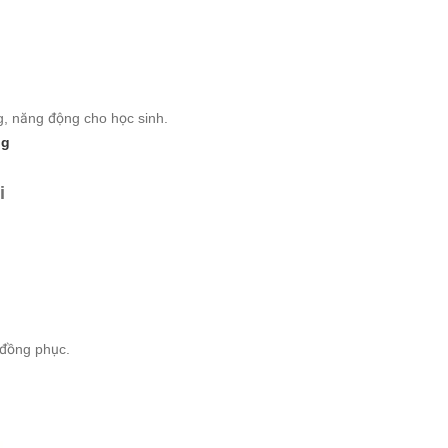
g, năng động cho học sinh.
ng
i
ổ đồng phục.