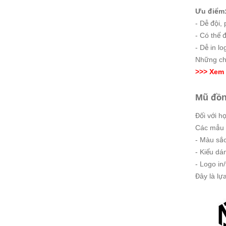
Ưu điểm
- Dễ đội,
- Có thể 
- Dễ in l
Những chi
>>> Xem
Mũ đồng
Đối với h
Các mẫu
- Màu sắc
- Kiểu dá
- Logo in
Đây là lự