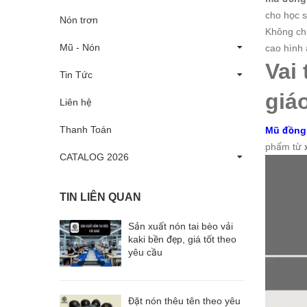
cho học s
Nón trơn
Không chỉ
Mũ - Nón
cao hình 
Vai
Tin Tức
giá
Liên hệ
Thanh Toán
Mũ đồng
phẩm từ
CATALOG 2026
TIN LIÊN QUAN
Sản xuất nón tai bèo vải
kaki bền đẹp, giá tốt theo
yêu cầu
Đặt nón thêu tên theo yêu