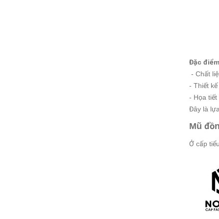
Đặc điểm
- Chất l
- Thiết k
- Họa tiết
Đây là lự
Mũ đồn
Ở cấp ti