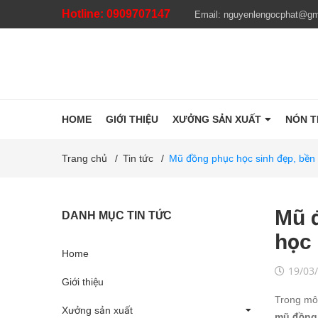
Hotline:
0909707147
Email:
nguyenlengocphat@gm
HOME
GIỚI THIỆU
XƯỞNG SẢN XUẤT
NÓN 
Trang chủ
/
Tin tức
/
Mũ đồng phục học sinh đẹp, bền
Mũ đ
DANH MỤC TIN TỨC
học
Home
19/03
Giới thiệu
Trong môi
Xưởng sản xuất
mũ đồng 