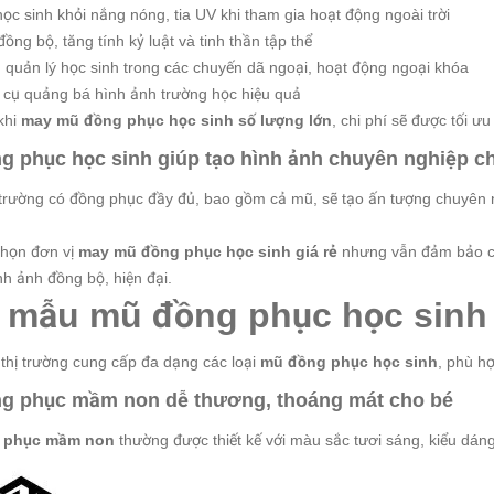
học sinh khỏi nắng nóng, tia UV khi tham gia hoạt động ngoài trời
đồng bộ, tăng tính kỷ luật và tinh thần tập thể
 quản lý học sinh trong các chuyến dã ngoại, hoạt động ngoại khóa
 cụ quảng bá hình ảnh trường học hiệu quả
 khi
may mũ đồng phục học sinh số lượng lớn
, chi phí sẽ được tối ư
g phục học sinh giúp tạo hình ảnh chuyên nghiệp c
trường có đồng phục đầy đủ, bao gồm cả mũ, sẽ tạo ấn tượng chuyên 
chọn đơn vị
may mũ đồng phục học sinh giá rẻ
nhưng vẫn đảm bảo chấ
ình ảnh đồng bộ, hiện đại.
 mẫu mũ đồng phục học sinh 
 thị trường cung cấp đa dạng các loại
mũ đồng phục học sinh
, phù h
g phục mầm non dễ thương, thoáng mát cho bé
 phục mầm non
thường được thiết kế với màu sắc tươi sáng, kiểu dán