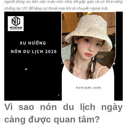
người dùng ưu tiên các mẫu nón nhẹ, dễ gấp gọn và có khả năng
chống tia UV để tăng sự thoải mái khi di chuyển ngoài trời.
Vì sao nón du lịch ngày
càng được quan tâm?