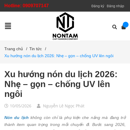
Hotline:
0909707147
Đăng ký
Đăng nhập
Trang chủ
/
Tin tức
/
Xu hướng nón du lịch 2026: Nhẹ – gọn – chống UV lên ngôi
Xu hướng nón du lịch 2026:
Nhẹ – gọn – chống UV lên
ngôi
10/05/2026
Nguyễn Lê Ngọc Phát
Nón du lịch
không còn chỉ là phụ kiện che nắng mà đang trở
thành item quan trọng trong mỗi chuyến đi. Bước sang 2026,