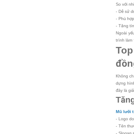
So với nh
- Dễ sử 
- Phù hợp
- Tăng tí
Ngoài yế
trình làm 
Top
đồn
Không ch
dựng hình
đây là gi
Tăng
Mũ lưỡi 
- Logo d
- Tên thư
- Slogan 