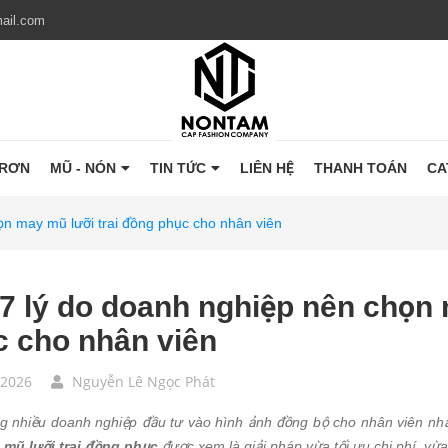
ail.com
TRƠN
MŨ - NÓN
TIN TỨC
LIÊN HỆ
THANH TOÁN
CA
ọn may mũ lưỡi trai đồng phục cho nhân viên
7 lý do doanh nghiệp nên chọn 
c cho nhân viên
/2026
Nguyễn Lê Ngọc Phát
g nhiều doanh nghiệp đầu tư vào hình ảnh đồng bộ cho nhân viên nhằ
,
mũ lưỡi trai đồng phục
được xem là giải pháp vừa tối ưu chi phí, vừ