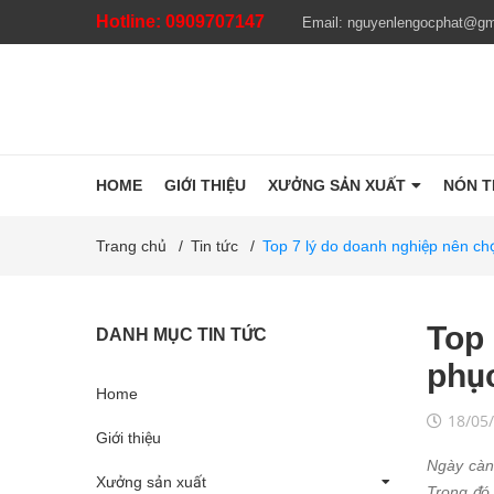
Hotline:
0909707147
Email:
nguyenlengocphat@gm
HOME
GIỚI THIỆU
XƯỞNG SẢN XUẤT
NÓN 
Trang chủ
/
Tin tức
/
Top 7 lý do doanh nghiệp nên ch
Top 
DANH MỤC TIN TỨC
phụ
Home
18/05
Giới thiệu
Ngày càn
Xưởng sản xuất
Trong đó