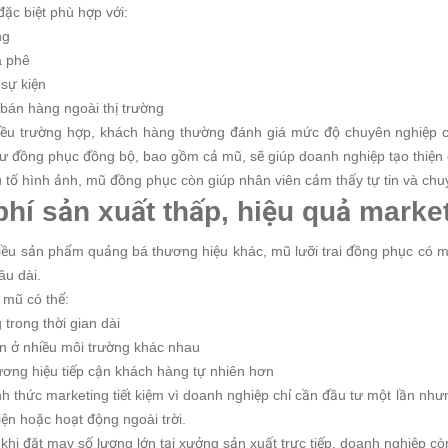
đặc biệt phù hợp với:
ng
à phê
 sự kiện
 bán hàng ngoài thị trường
iều trường hợp, khách hàng thường đánh giá mức độ chuyên nghiệp c
tư đồng phục đồng bộ, bao gồm cả mũ, sẽ giúp doanh nghiệp tạo thiện cả
 tố hình ảnh, mũ đồng phục còn giúp nhân viên cảm thấy tự tin và chu
phí sản xuất thấp, hiệu quả marke
iều sản phẩm quảng bá thương hiệu khác, mũ lưỡi trai đồng phục có mứ
âu dài.
 mũ có thể:
 trong thời gian dài
ện ở nhiều môi trường khác nhau
ương hiệu tiếp cận khách hàng tự nhiên hơn
nh thức marketing tiết kiệm vì doanh nghiệp chỉ cần đầu tư một lần nh
kiện hoặc hoạt động ngoài trời.
 khi đặt may số lượng lớn tại xưởng sản xuất trực tiếp, doanh nghiệp cò