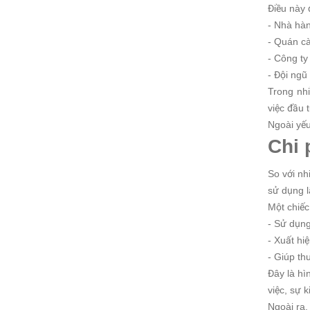
Điều này 
- Nhà hà
- Quán c
- Công ty
- Đội ngũ
Trong nh
việc đầu 
Ngoài yếu
Chi 
So với nh
sử dụng l
Một chiếc
- Sử dụng
- Xuất hi
- Giúp th
Đây là hì
việc, sự 
Ngoài ra,