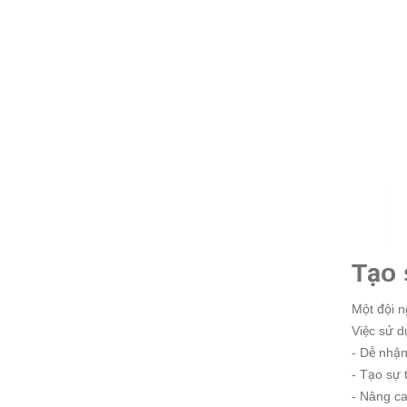
Tạo 
Một đội n
Việc sử d
- Dễ nhận
- Tạo sự 
- Nâng ca